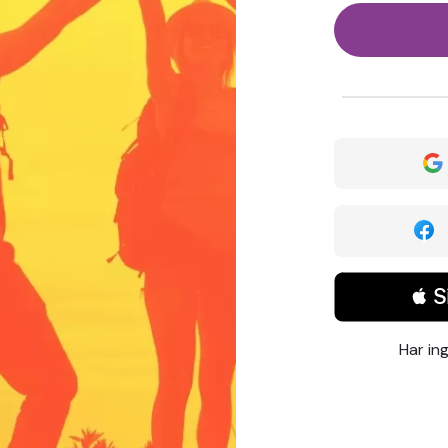
 S
Har in